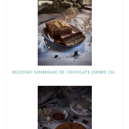
BIZCOCHO SOMBREADO DE CHOCOLATE {OMBRÉ CHOCOLATE POUND CAKE }