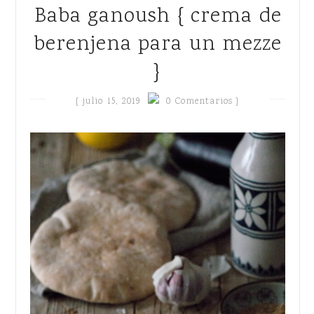
Baba ganoush { crema de
berenjena para un mezze
}
{
julio 15, 2019
0 Comentarios }