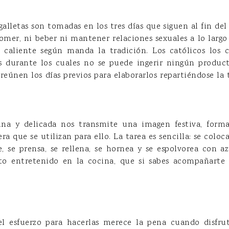
galletas son tomadas en los tres días que siguen al fin d
omer, ni beber ni mantener relaciones sexuales a lo largo
e caliente según manda la tradición. L
os católicos los 
s durante los cuales no se puede ingerir ningún produc
 reúnen los días previos para elaborarlos repartiéndose la
.
ina y delicada nos transmite una imagen festiva, form
a que se utilizan para ello. La tarea es sencilla: se colo
, se prensa, se rellena, se hornea y se espolvorea con azú
ato entretenido en la cocina, que si sabes acompañar
l esfuerzo para hacerlas merece la pena cuando disfr