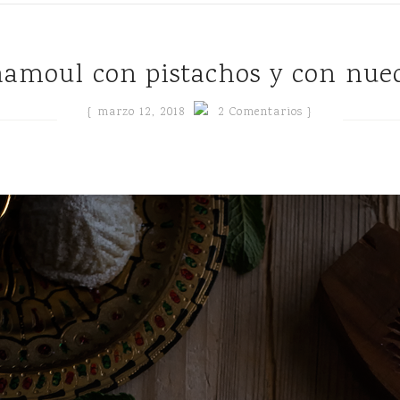
maamoul con pistachos y con nuec
{
marzo 12, 2018
2 Comentarios }