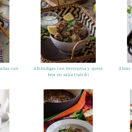
tañas con
Albóndigas con berenjena y queso
Alitas
feta en salsa tzatziki