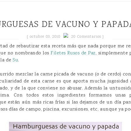
URGUESAS DE VACUNO Y PAPADA
{
octubre 03, 2010
20 Comentarios }
rtad de rebautizar esta receta más que nada porque me res
 que no nombrando los
Filetes Rusos de Paz
, simplemente 
ela de
Su
.
rrido mezclar la carne picada de vacuno (o de cerdo) con 
culiaridad de esta carne es que aporta mucha jugosidad 
vado, y de la que conviene no abusar. Además la untuosida
sima. Con todos estos ingredientes formamos unas 
ue están aún más ricas frías si las dejamos de un día para
sos días de campo, piscina, excursiones, etc, aunque ya p