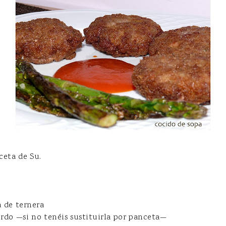
ceta de Su.
a de ternera
erdo —si no tenéis sustituirla por panceta—