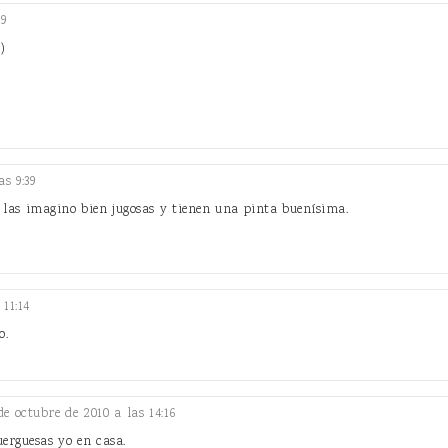
9
)
s 9:39
e las imagino bien jugosas y tienen una pinta buenísima.
11:14
o.
de octubre de 2010 a las 14:16
erguesas yo en casa.