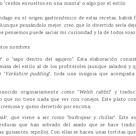
 "cerdos envueltos en una manta" o algo por el estilo.
indago en el origen gastronómico de estas recetas, habrá 
Aunque pensándolo mejor, creo que lo divertido sería deja
e pensemos puede saciar mi curiosidad y la de todos vosot
stos nombres:
e
", o "sapo dentro del agujero". Esta elaboración consis
sa del estilo al de los profiteroles (aunque salados) y q
 "
Yorkshire pudding
", toda una insignia que acompaña 
onocido originariamente como "
Welsh rabbit
" y traduc
ero que no tiene nada que ver con conejos. Este plato co
 cremosa y queso derretido por encima.
eak
", que viene a ser como "burbujear y chillar". Este 
erduras que han sobrado del asado que se hace tradi
as, guisantes, repollo). Con ellas se hacen unas tortitas que