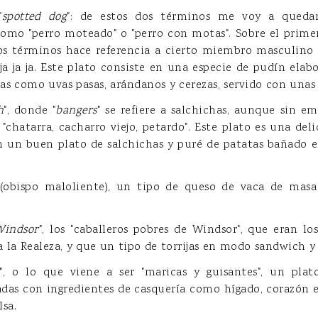
"
spotted dog
": de estos dos términos me voy a queda
como "perro moteado" o "perro con motas". Sobre el prime
 los términos hace referencia a cierto miembro masculin
ja ja ja. Este plato consiste en una especie de pudín ela
as como uvas pasas, arándanos y cerezas, servido con unas n
h
", donde "
bangers
" se refiere a salchichas, aunque sin e
"chatarra, cacharro viejo, petardo". Este plato es una deli
en un buen plato de salchichas y puré de patatas bañado e
" (obispo maloliente), un tipo de queso de vaca de masa
Windsor
", los "caballeros pobres de Windsor", que eran lo
a la Realeza, y que un tipo de torrijas en modo sandwich 
", o lo que viene a ser "maricas y guisantes", un pla
adas con ingredientes de casquería como hígado, corazón e
lsa.