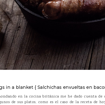
gs in a blanket { Salchichas envueltas en baco
ondando en la cocina británica me he dado cuenta de q
gunos de sus platos, como es el caso de la receta de ho