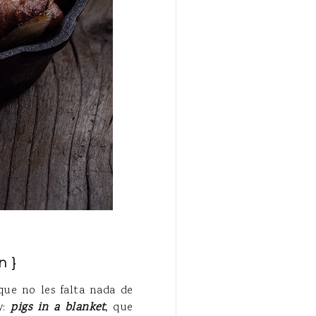
n }
ue no les falta nada de
y:
pigs in a blanket
,
que