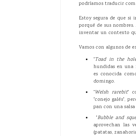
podríamos traducir como
Estoy segura de que si 
porqué de sus nombres. 
inventar un contexto qu
Vamos con algunos de e
"
Toad in the hol
hundidas en una ma
es conocida como
domingo.
"
Welsh rarebit
" c
"conejo galés", p
pan con una salsa
"
Bubble and squ
aprovechan las v
(patatas, zanahori