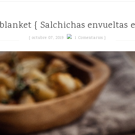
a blanket { Salchichas envueltas 
{
octubre 07, 2019
1 Comentarios }