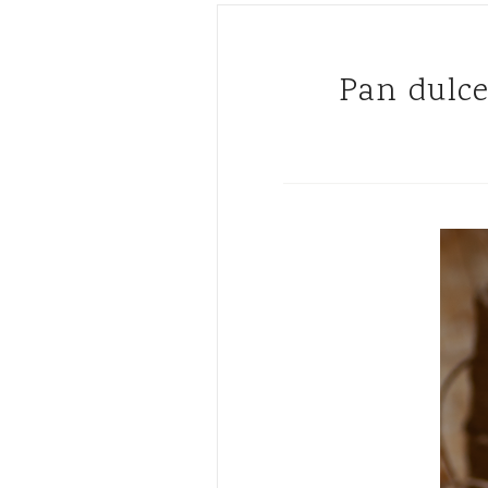
Pan dulce de chocolate y naranja confitada { y feliz