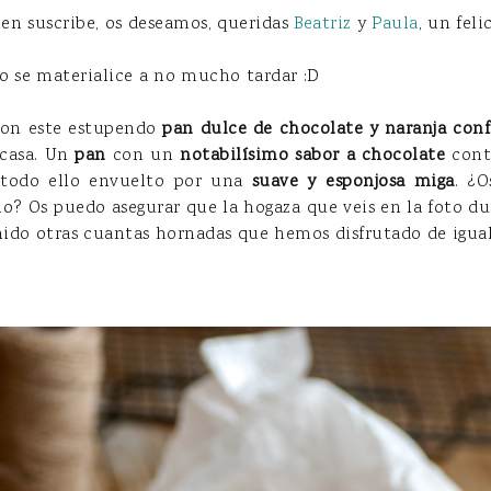
en suscribe, os deseamos, queridas
Beatriz
y
Paula
, un fel
o se materialice a no mucho tardar :D
con este estupendo
pan dulce de chocolate y naranja conf
 casa. Un
pan
con un
notabilísimo sabor a chocolate
cont
 todo ello envuelto por una
suave y esponjosa miga
. ¿O
? Os puedo asegurar que la hogaza que veis en la foto dur
nido otras cuantas hornadas que hemos disfrutado de igua