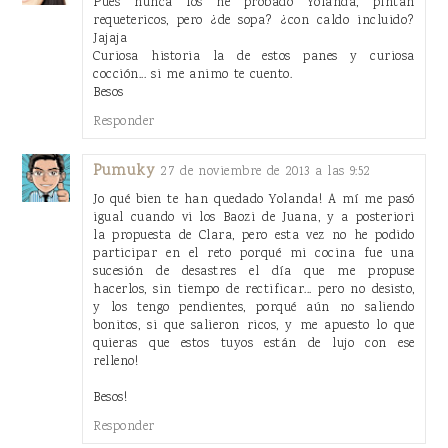
Pues nunca los he probado Yolanda, pintan
requetericos, pero ¿de sopa? ¿con caldo incluido?
Jajaja
Curiosa historia la de estos panes y curiosa
cocción... si me animo te cuento.
Besos
Responder
Pumuky
27 de noviembre de 2013 a las 9:52
Jo qué bien te han quedado Yolanda! A mí me pasó
igual cuando vi los Baozi de Juana, y a posteriori
la propuesta de Clara, pero esta vez no he podido
participar en el reto porqué mi cocina fue una
sucesión de desastres el día que me propuse
hacerlos, sin tiempo de rectificar... pero no desisto,
y los tengo pendientes, porqué aún no saliendo
bonitos, si que salieron ricos, y me apuesto lo que
quieras que estos tuyos están de lujo con ese
relleno!
Besos!
Responder