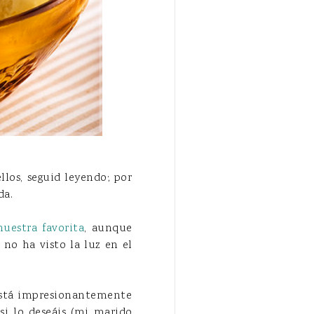
llos, seguid leyendo; por
da.
nuestra favorita
, aunque
no ha visto la luz en el
 está impresionantemente
si lo deseáis (mi marido