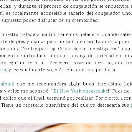
 ellas), y durante el proceso de congelación se encuentra
sí, es totalmente aconsejable sacarlo del congelador un
 supuesto poder disfrutar de su cremosidad.
 nuestra heladera. ¡Sííííií, tenemos heladera! Cuando sali
 até de pies y manos para no salir de casa, taponé la puert
ue ponía "No trespassing. Crime Scene Investigation", como
por éso de introducir una cierta carga de seriedad en mi 
 conseguí mi reto, uff. Peeeeero, cosas del destino, nuestro
era
, y especialmente yo, más feliz que una perdiz :))
Salomé
que me recomendara algún buen, buenísimo hela
a y veloz me aconsejó: "¡
El New York cheesecake
!" Pues no
l delito que al final, terminé por realizar. Por cierto, ¿co
. Tiene un recetario buenísimo del que yo destacaría sus