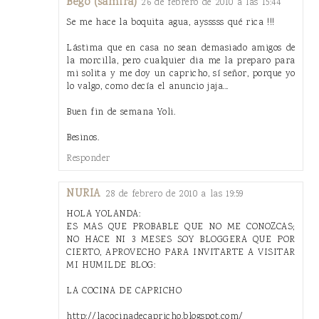
Bego (samira)
26 de febrero de 2010 a las 15:44
Se me hace la boquita agua, aysssss qué rica !!!
Lástima que en casa no sean demasiado amigos de
la morcilla, pero cualquier dia me la preparo para
mi solita y me doy un capricho, sí señor, porque yo
lo valgo, como decía el anuncio jaja...
Buen fin de semana Yoli.
Besinos.
Responder
NURIA
28 de febrero de 2010 a las 19:59
HOLA YOLANDA:
ES MAS QUE PROBABLE QUE NO ME CONOZCAS;
NO HACE NI 3 MESES SOY BLOGGERA QUE POR
CIERTO, APROVECHO PARA INVITARTE A VISITAR
MI HUMILDE BLOG:
LA COCINA DE CAPRICHO
http://lacocinadecapricho.blogspot.com/