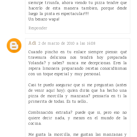
siemrpe triunfa, ahora viendo tu pizza tendre que
hacerlo de esta manera tambien, porque desde
luego la pinta es espectacular!!!!
Un besazo wapa!
Responder
Adi
2 de marzo de 2010 a las 16:08
Cuando pincho en tu enlace siempre pienso: qué
travesura deliciosa nos tendrá hoy preparada
Yolanda? y sabes? nunca me decepcionas. Eres la
repera limonera preparando recetas conocidísimas
con un toque especial y muy personal.
Casi te puedo asegurar que si me preguntan (antes
de venir aquí hoy): quíen dirás que ha hecho una
pizza de morcilla y manzana? pensaría en ti la
primerita de todas. Es tu sello...
Combinación extraña? puede que si, pero eso no
quiere decir nada, y menos en el mundo de la
cocina.
Me gusta la morcilla, me gustan las manzanas y