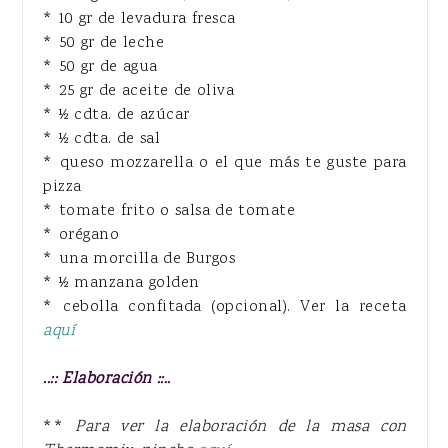
* 10 gr de levadura fresca
* 50 gr de leche
* 50 gr de agua
* 25 gr de aceite de oliva
* ½ cdta. de azúcar
* ½ cdta. de sal
* queso mozzarella o el que más te guste para
pizza
* tomate frito o salsa de tomate
* orégano
* una morcilla de Burgos
* ½ manzana golden
* cebolla confitada (opcional). Ver la receta
aquí
..:: Elaboración ::..
**
Para ver la elaboración de la masa con