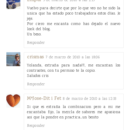
Empar
5 de marzo de 2010 a las 2:19
Vuelvo para decirte que por lo que veo no he sido la
unica que ha estado poco trabajadora estos días. Je
jeje.
Por ciero me encanta como has dejado el nuevo
look del blog.
Un beso.
Responder
crismas
7 de marzo de 2010 a las 18:06
Yolanda, extraña para nada!!!, me encantan los
contrastes, con tu permiso te la copio.
Saludos cris
Responder
MªJose-Dit i Fet
8 de marzo de 2010 a las 12:33
Si que es extraña la combinacion pero a mi me
encantaba fijo, la mezcla de sabores me apasiona
asi que la pondre en practica...un besito
Responder