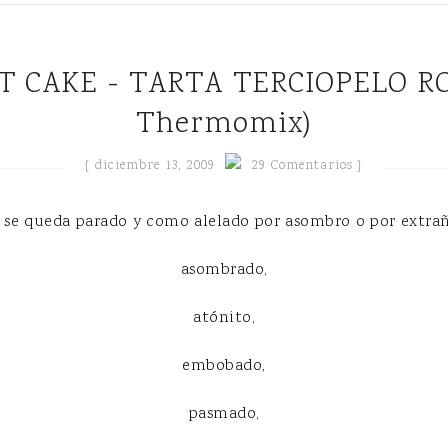
Thermomix)
{
diciembre 13, 2009
29 Comentarios }
 se queda parado y como alelado por asombro o por extrañ
asombrado,
atónito,
embobado,
pasmado,