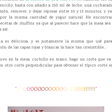
encillo: basta con añadir a 250 ml de leche, una cucharad
món, remover, y dejar reposar entre 10 y 15 minutos, y y
por la misma cantidad de yogur natural. He encontrad
recetas de
muffins
, ya que al parecer hace que la masa se
 así.
ta es deliciosa, y es justamente la misma que usé par
ción de las capas rojas y blancas la hace tan irresistible...
tuvo en la mesa, cuchillo en mano, hago un corte que va 
ón otro corte perpendicular para obtener el típico corte e
"
¡¡¡¡
O
O
O
O
O
O
O
O
O
O
O
O
H
H
H
H
H
!!!!!
"