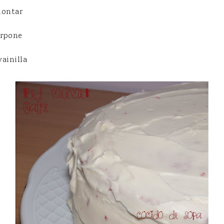
montar
arpone
vainilla