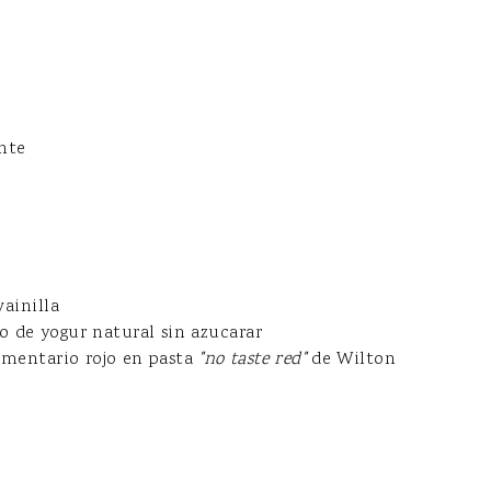
nte
vainilla
o de yogur natural sin azucarar
limentario rojo en pasta
"no taste red"
de Wilton