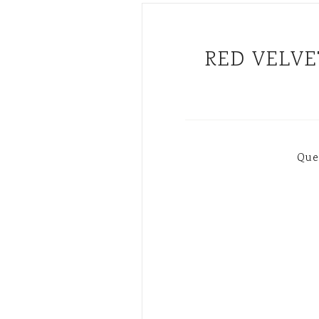
RED VELVET CAKE - TARTA TERCIOPELO ROJO (con/sin
Que