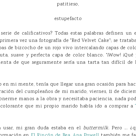
patitieso,
estupefacto
 serie de calificativos? Todas estas palabras definen un
primera vez una fotografía de "Red Velvet Cake"; se trata
as de bizcocho de un rojo vivo intercalando capas de color
ta, suave y perfecta capa de color blanco. "¡Wow! ¡Qué pr
nta de que seguramente sería una tarta tan difícil d
do en mi mente, tenía que llegar una gran ocasión para hacer
bración del cumpleaños de mi marido, viernes, 11 de diciemb
ponerme manos a la obra y necesitaba paciencia, nada podí
el colorante que mi propio marido había ido a comprar a
 a usar, mi gran duda estaba en el
buttermilk
. Pero ... 
nformación en
El Rincón de Bea
,
Ana Powell
también me fac