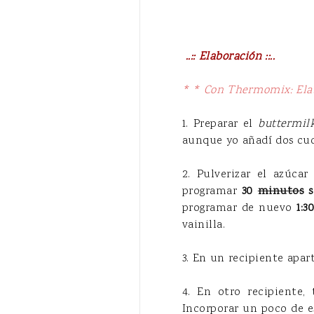
..:: Elaboración ::..
* * Con Thermomix:
Ela
1. Preparar el
buttermil
aunque yo añadí dos cuc
2. Pulverizar el azúca
programar
30
minutos
s
programar de nuevo
1
:3
vainilla.
3. En un recipiente apar
4. En otro recipiente, 
Incorporar un poco de 