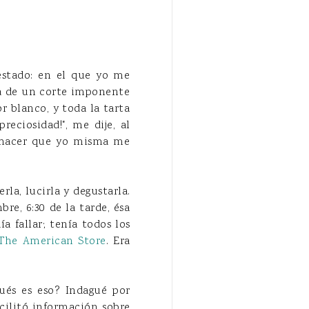
 estado: en el que yo me
ba de un corte imponente
 blanco, y toda la tarta
eciosidad!", me dije, al
e hacer que yo misma me
la, lucirla y degustarla.
re, 6:30 de la tarde, ésa
a fallar; tenía todos los
The American St
ore
. Era
¿qués es eso? Indagué por
ilitó información sobre