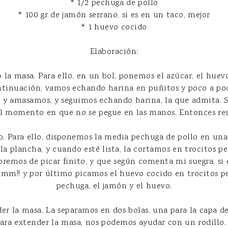
* 1/2 pechuga de pollo
* 100 gr de jamón serrano, si es en un taco, mejor
* 1 huevo cocido
Elaboración:
a masa. Para ello, en un bol, ponemos el azúcar, el huev
tinuación, vamos echando harina en puñitos y poco a po
, y amasamos, y seguimos echando harina, la que admita. 
l momento en que no se pegue en las manos. Entonces re
o. Para ello, disponemos la media pechuga de pollo en un
 la plancha, y cuando esté lista, la cortamos en trocitos 
emos de picar finito, y que según comenta mi suegra, si 
umm!! y por último picamos el huevo cocido en trocitos 
pechuga, el jamón y el huevo.
der la masa. La separamos en dos bolas, una para la capa de 
 Para extender la masa, nos podemos ayudar con un rodillo