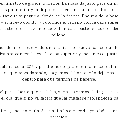
entímetro de grosor, o menos. La masa da justo para un m
a capa inferior y la disponemos en una fuente de horno, m
vitar que se pegue al fondo de la fuente. Encima de la bas
y el huevo cocido, y cubrimos el relleno con la capa super
extendido previamente. Sellamos el pastel en sus bordes 
relleno.
os de haber reservado un poquito del huevo batido que ha
izamos con ese huevo la capa superior y metemos el paste
calentado, a 180º, y pondremos el pastel en la mitad del
amos que se va dorando, apagamos el horno, y lo dejamos 
dentro para que termine de hacerse.
l pastel hasta que esté frío, si no, corremos el riesgo de q
el día, que si no ya sabéis que las masas se reblandecen pa
imaginaos comerla. Si os animáis a hacerla, ya sabéis... me
parecido.