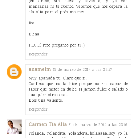
(en crudo, sin hueso y lavadito) y ya con
manzanas ni te cuento. Veremos que nos depara la
tía Alia para el próximo mes.
Bss
Elena
P.D. El reto preguntó por ti ;)
Responder
anamelm
31 de marzo de 2014 a las 22:57
Muy apañada tú! Claro que sí!
Confieso que no la hice porque no era capaz de
saber qué meter en dulce, si jamón dulce o salado o
cualquier otra cosa...
Eres una valiente.
Responder
Carmen Tía Alia
31 de marzo de 2014 a las 23:16
Yolanda, Yolandita, Yolandera...holaaaaa...soy yo la