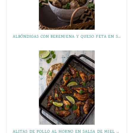
ALBÓNDIGAS CON BERENJENA Y QUESO FETA EN SALSA TZATZIKI
ALITAS DE POLLO AL HORNO EN SALSA DE MIEL Y SRIRACHA