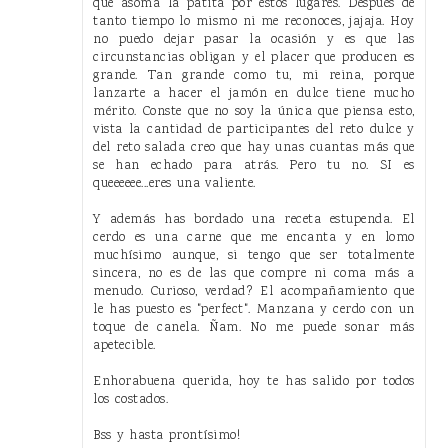
que asoma la patita por estos lugares. Después de
tanto tiempo lo mismo ni me reconoces, jajaja. Hoy
no puedo dejar pasar la ocasión y es que las
circunstancias obligan y el placer que producen es
grande. Tan grande como tu, mi reina, porque
lanzarte a hacer el jamón en dulce tiene mucho
mérito. Conste que no soy la única que piensa esto,
vista la cantidad de participantes del reto dulce y
del reto salada creo que hay unas cuantas más que
se han echado para atrás. Pero tu no. SI es
queeeeee...eres una valiente.
Y además has bordado una receta estupenda. El
cerdo es una carne que me encanta y en lomo
muchísimo aunque, si tengo que ser totalmente
sincera, no es de las que compre ni coma más a
menudo. Curioso, verdad? El acompañamiento que
le has puesto es "perfect". Manzana y cerdo con un
toque de canela. Ñam. No me puede sonar más
apetecible.
Enhorabuena querida, hoy te has salido por todos
los costados.
Bss y hasta prontísimo!