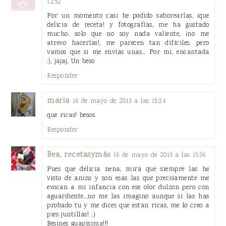
12:52
Por un momento casi he podido saborearlas, ¡que
delicia de receta! y fotografías, me ha gustado
mucho, solo que no soy nada valiente, ¡no me
atrevo hacerlas!, me parecen tan difíciles, pero
vamos que si me envías unas... Por mi, encantada
:), jajaj, Un beso
Responder
maria
16 de mayo de 2013 a las 15:24
que ricas! besos
Responder
Bea, recetasymás
16 de mayo de 2013 a las 15:36
Pues que delicia nena, mira que siempre las he
visto de anins y son esas las que precisamente me
evocan a mi infancia con ese olor dulzon pero con
aguardiente...no me las imagino aunque si las has
probado tu y me dices que estan ricas, me lo creo a
pies juntillas! ;)
Besines guapisima!!!