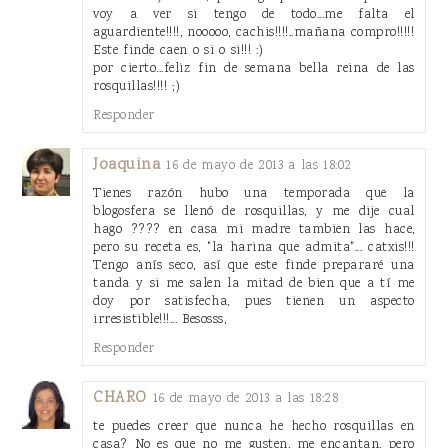
voy a ver si tengo de todo...me falta el
aguardiente!!!!, nooooo, cachis!!!!..mañana compro!!!!!
Este finde caen o si o si!!! :)
por cierto...feliz fin de semana bella reina de las
rosquillas!!!! ;)
Responder
Joaquina
16 de mayo de 2013 a las 18:02
Tienes razón hubo una temporada que la
blogosfera se llenó de rosquillas, y me dije cual
hago ???? en casa mi madre tambien las hace,
pero su receta es, "la harina que admita"... catxis!!!
Tengo anís seco, así que este finde prepararé una
tanda y si me salen la mitad de bien que a tí me
doy por satisfecha, pues tienen un aspecto
irresistible!!!... Besosss,
Responder
CHARO
16 de mayo de 2013 a las 18:28
te puedes creer que nunca he hecho rosquillas en
casa? No es que no me gusten, me encantan, pero