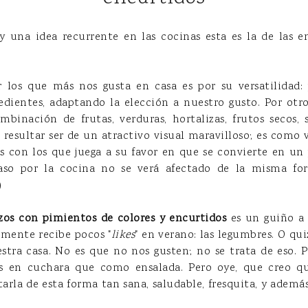
ay una idea recurrente en las cocinas esta es la de las e
 los que más nos gusta en casa es por su versatilida
redientes, adaptando la elección a nuestro gusto. Por otro
ombinación de frutas, verduras, hortalizas, frutos secos,
resultar ser de un atractivo visual maravilloso; es como 
os con los que juega a su favor en que se convierte en un
aso por la cocina no se verá afectado de la misma fo
)
zos con pimientos de colores y encurtidos
es un guiño a
mente recibe pocos "
likes
" en verano: las legumbres. O qui
estra casa. No es que no nos gusten; no se trata de eso. 
as en cuchara que como ensalada. Pero oye, que creo q
rla de esta forma tan sana, saludable, fresquita, y además