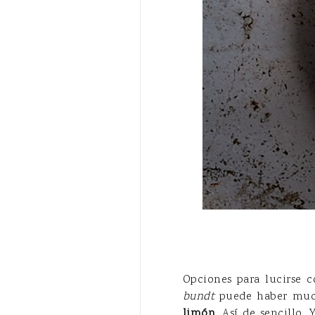
Opciones para lucirse 
bundt
puede haber much
limón
. Así de sencillo.