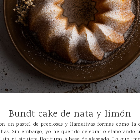
Bundt cake de nata y limón
con un pastel de preciosas y llamativas formas como la 
as. Sin embargo, yo he querido celebrarlo elaborando
 Y sin ni siquiera florituras a base de glaseado. Lo que imp