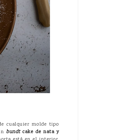
de cualquier molde tipo
 un
bundt
cake de nata y
orta está en el interior,