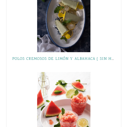
POLOS CREMOSOS DE LIMÓN Y ALBAHACA { SIN HELADERA }