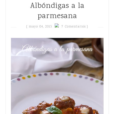
Albóndigas a la
parmesana
{
mayo 04, 2015
7 Comentarios }