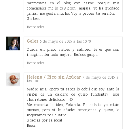
parmesana en el blog con carne, porque mis
comensales me lo exigieron, jajajaja! Te ha quedado
genial, me gusta mucho. Voy a probar tu versión.
Un beso
Responder
Geles
5 de mayo de 2015 a las 10:49
Queda un plato vistoso y sabroso. Si es que con
imaginación todo mejora. Besicos guapa
Responder
Helena / Rico sin Azúcar
7 de mayo de 2015 a
las 18:01
Madre mía, ¿pero tú sabes lo débil que soy ante la
visión de un caldero de queso fundente? ¡esos
chorretones deliciosos! :-D
Me encanta la idea, Yolanda. En salsita ya están
buenas, pero si le añades berenjenas y queso, lo
mejoramos por cuatro.
Gracias por la idea!
Besos