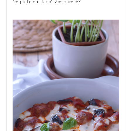
"requete chiflado", ¿os parece?