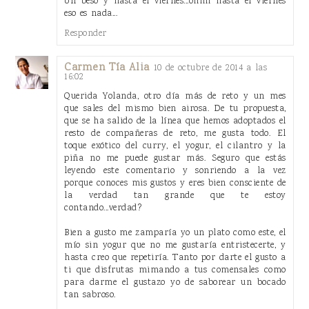
Un beso y hasta el viernes...ohhh hasta el viernes
eso es nada...
Responder
Carmen Tía Alia
10 de octubre de 2014 a las
16:02
Querida Yolanda, otro día más de reto y un mes
que sales del mismo bien airosa. De tu propuesta,
que se ha salido de la línea que hemos adoptados el
resto de compañeras de reto, me gusta todo. El
toque exótico del curry, el yogur, el cilantro y la
piña no me puede gustar más. Seguro que estás
leyendo este comentario y sonriendo a la vez
porque conoces mis gustos y eres bien consciente de
la verdad tan grande que te estoy
contando...verdad?
Bien a gusto me zamparía yo un plato como este, el
mío sin yogur que no me gustaría entristecerte, y
hasta creo que repetiría. Tanto por darte el gusto a
ti que disfrutas mimando a tus comensales como
para darme el gustazo yo de saborear un bocado
tan sabroso.