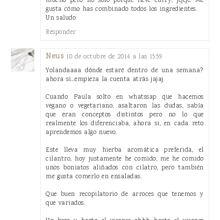
mucho pero no sólo porque lleve curry, jejeje. Me
gusta cómo has combinado todos los ingredientes.
Un saludo
Responder
Neus
10 de octubre de 2014 a las 15:59
Yolandaaaa dónde estaré dentro de una semana?
ahora si...empieza la cuenta atrás jajaj
Cuando Paula solto en whatssap que hacemos
vegano o vegetariano, asaltaron las dudas, sabía
que eran conceptos distintos pero no lo que
realmente los diferenciaba, ahora si, en cada reto
aprendemos algo nuevo.
Este lleva muy hierba aromática preferida, el
cilantro, hoy justamente he comido, me he comido
unos boniatos aliñados con cilatro, pero también
me gusta comerlo en ensaladas.
Que buen recopilatorio de arroces que tenemos y
que variados.