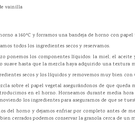
de vainilla
horno a 160ºC y forramos una bandeja de horno con papel 
amos todos los ingredientes secos y reservamos.
zo ponemos los componentes líquidos: la miel, el aceite y
o suave hasta que la mezcla haya adquirido una textura m
redientes secos y los líquidos y removemos muy bien con
cla sobre el papel vegetal asegurándonos de que queda 
introducimos en el horno. Horneamos durante media hora 
moviendo los ingredientes para asegurarnos de que se tue
s del horno y dejamos enfriar por completo antes de met
bien cerrados podemos conservar la granola cerca de un m