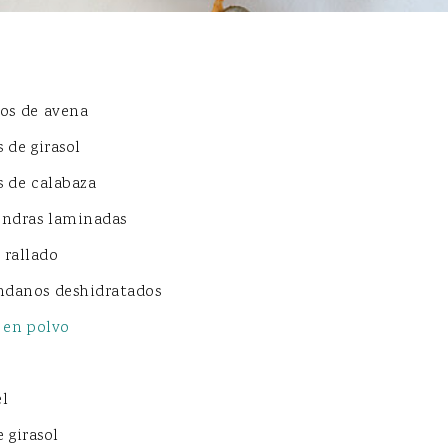
os de avena
 de girasol
s de calabaza
endras laminadas
 rallado
ndanos deshidratados
 en polvo
l
 girasol