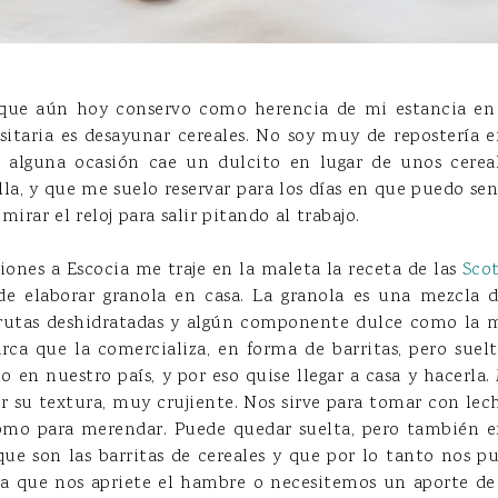
que aún hoy conservo como herencia de mi estancia en
itaria es desayunar cereales. No soy muy de repostería 
alguna ocasión cae un dulcito en lugar de unos cerea
a, y que me suelo reservar para los días en que puedo s
irar el reloj para salir pitando al trabajo.
iones a Escocia me traje en la maleta la receta de las
Sco
 de elaborar granola en casa. La granola es una mezcla 
 frutas deshidratadas y algún componente dulce como la m
ca que la comercializa, en forma de barritas, pero suel
 en nuestro país, y por eso quise llegar a casa y hacerla
 su textura, muy crujiente. Nos sirve para tomar con leche
omo para merendar. Puede quedar suelta, pero también 
ue son las barritas de cereales y que por lo tanto nos p
la que nos apriete el hambre o necesitemos un aporte de 