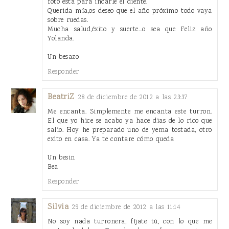
foto está para incarle el diente.
Querida mía,os deseo que el año próximo todo vaya
sobre ruedas.
Mucha salud,éxito y suerte...o sea que Feliz año
Yolanda.
Un besazo
Responder
BeatriZ
28 de diciembre de 2012 a las 23:37
Me encanta. Simplemente me encanta este turron.
El que yo hice se acabo ya hace dias de lo rico que
salio. Hoy he preparado uno de yema tostada, otro
exito en casa. Ya te contare cómo queda
Un besin
Bea
Responder
Silvia
29 de diciembre de 2012 a las 11:14
No soy nada turronera, fíjate tú, con lo que me