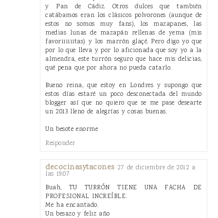
y Pan de Cádiz. Otros dulces que también
catábamos eran los clásicos polvorones (aunque de
estos no somos muy fans), los mazapanes, las
medias lunas de mazapán rellenas de yema (mis
favoriiiiiitas) y los marrón glaçé. Pero digo yo que
por lo que lleva y por lo aficionada que soy yo a la
almendra, este turrón seguro que hace mis delicias,
qué pena que por ahora no pueda catarlo.
Bueno reina, que estoy en Londres y supongo que
estos días estaré un poco desconectada del mundo
blogger así que no quiero que se me pase desearte
un 2013 lleno de alegrías y cosas buenas.
Un besote enorme
Responder
decocinasytacones
27 de diciembre de 2012 a
las 19:07
Buah, TU TURRÓN TIENE UNA FACHA DE
PROFESIONAL INCREÍBLE.
Me ha encantado.
Un besazo y feliz año