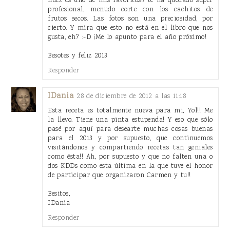
nuez es uno de mis favoritos!! te ha quedado super
profesional, menudo corte con los cachitos de
frutos secos. Las fotos son una preciosidad, por
cierto. Y mira que esto no está en el libro que nos
gusta, eh? :-D ¡Me lo apunto para el año próximo!
Besotes y feliz 2013
Responder
IDania
28 de diciembre de 2012 a las 11:18
Esta receta es totalmente nueva para mi, Yol!! Me
la llevo. Tiene una pinta estupenda! Y eso que sólo
pasé por aquí para desearte muchas cosas buenas
para el 2013 y por supuesto, que continuemos
visitándonos y compartiendo recetas tan geniales
como ésta!! Ah, por supuesto y que no falten una o
dos KDDs como esta última en la que tuve el honor
de participar que organizaron Carmen y tu!!
Besitos,
IDania
Responder