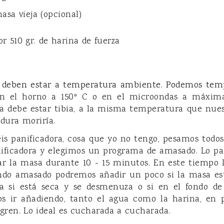
masa vieja (opcional)
or 510 gr. de harina de fuerza
s deben estar a temperatura ambiente. Podemos tem
n el horno a 150º C o en el microondas a máxima
a debe estar tibia, a la misma temperatura que nues
adura moriría.
néis panificadora, cosa que yo no tengo,
pesamos todos 
nificadora y elegimos un programa de amasado. Lo p
ar la masa durante 10 - 15 minutos.
En este tiempo 
ndo amasado podremos añadir un poco si la masa est
 si está seca y se desmenuza o si en el fondo d
 ir añadiendo, tanto el agua como la harina, en 
egren. Lo ideal es cucharada a cucharada.