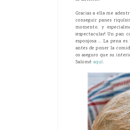
Gracias a ella me adentr
conseguir panes riquís
momento, y especialme
¡espectacular! Un pan c
esponjosa ... La pena e
antes de poner la comid
os aseguro que su interi
Salomé
aquí
.