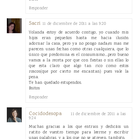
Responder
Sacri
11 de diciembre de 2011 a las 9:20
Yolanda estoy de acuerdo contigo, yo cuando mis
hijos eran pequeños hasta me hacia ilusión
adornar la casa, pero ya no pongo nada,es mas me
parecen unas fechas como otras cualquiera, que lo
único que predomina es el consumismo....pero bueno
vamos a la receta por que con fiestas o sin ellas lo
que esta claro que algo tan rico como estos
roscos(que por cierto me encantan) pues vale la
pena.
Te han quedado estupendos.
Bsitos
Responder
Cocidodesopa
11 de diciembre de 2011 a las
9:24
Muchas gracias a los que entrais y dedicáis un
ratito de vuestro tiempo para leerme y escribir
unas palabras, y a los que no se atreven, también.