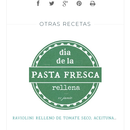
OTRAS RECETAS
RAVIOLINI RELLENO DE TOMATE SECO, ACEITUNAS Y MOZARELLA { #DÍADELAPASTAFRESCARELLENA }