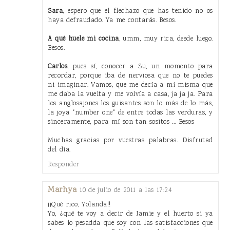
Sara
, espero que el flechazo que has tenido no os
haya defraudado. Ya me contarás. Besos.
A qué huele mi cocina
, umm, muy rica, desde luego.
Besos.
Carlos
, pues sí, conocer a Su, un momento para
recordar, porque iba de nerviosa que no te puedes
ni imaginar. Vamos, que me decía a mí misma que
me daba la vuelta y me volvía a casa, ja ja ja. Para
los anglosajones los guisantes son lo más de lo más,
la joya "number one" de entre todas las verduras, y
sinceramente, para mí son tan sositos ... Besos
Muchas gracias por vuestras palabras. Disfrutad
del día.
Responder
Marhya
10 de julio de 2011 a las 17:24
¡¡Qué rico, Yolanda!!
Yo, ¿qué te voy a decir de Jamie y el huerto si ya
sabes lo pesadda que soy con las satisfacciones que