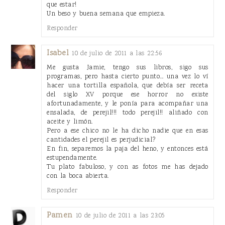
que estar!
Un beso y buena semana que empieza.
Responder
Isabel
10 de julio de 2011 a las 22:56
Me gusta Jamie, tengo sus libros, sigo sus
programas, pero hasta cierto punto... una vez lo ví
hacer una tortilla española, que debía ser receta
del siglo XV porque ese horror no existe
afortunadamente, y le ponía para acompañar una
ensalada, de perejil!!! todo perejil!! aliñado con
aceite y limón.
Pero a ese chico no le ha dicho nadie que en esas
cantidades el perejil es perjudicial?
En fin, separemos la paja del heno, y entonces está
estupendamente.
Tu plato fabuloso, y con as fotos me has dejado
con la boca abierta.
Responder
Pamen
10 de julio de 2011 a las 23:05