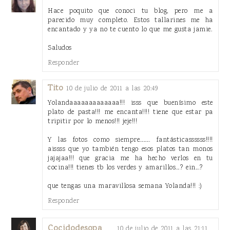
Hace poquito que conoci tu blog, pero me a
parecido muy completo. Estos tallarines me ha
encantado y ya no te cuento lo que me gusta jamie.
Saludos
Responder
Tito
10 de julio de 2011 a las 20:49
Yolandaaaaaaaaaaaaa!!! isss que buenísimo este
plato de pasta!!! me encanta!!!! tiene que estar pa
tripitir por lo menos!!! jeje!!!
Y las fotos como siempre........ fantásticassssss!!!!
aissss que yo también tengo esos platos tan monos
jajajaa!!! que gracia me ha hecho verlos en tu
cocina!!! tienes tb los verdes y amarillos...? ein...?
que tengas una maravillosa semana Yolanda!!! :)
Responder
Cocidodesopa
10 de julio de 2011 a las 21:11