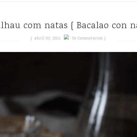
alhau com natas { Bacalao con n
{
abril 03, 2011
56 Comentarios }