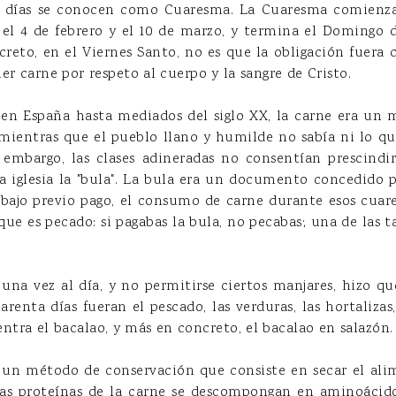
a días se conocen como Cuaresma. La Cuaresma comienza 
 el 4 de febrero y el 10 de marzo, y termina el Domingo
creto, en el Viernes Santo, no es que la obligación fuera
er carne por respeto al cuerpo y la sangre de Cristo.
 en España hasta mediados del siglo XX, la carne era un m
, mientras que el pueblo llano y humilde no sabía ni lo qu
 embargo, las clases adineradas no consentían prescindi
 iglesia la "bula". La bula era un documento concedido po
bajo previo pago, el consumo de carne durante esos cuar
que es pecado: si pagabas la bula, no pecabas; una de las 
una vez al día, y no permitirse ciertos manjares, hizo qu
renta días fueran el pescado, las verduras, las hortalizas,
entra el bacalao, y más en concreto, el bacalao en salazón.
s, un método de conservación que consiste en secar el a
 las proteínas de la carne se descompongan en aminoácid