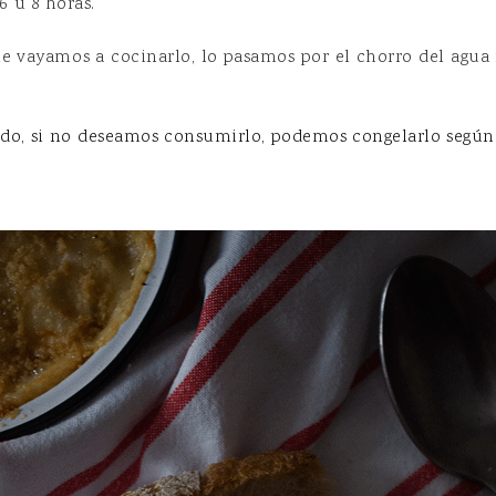
 u 8 horas.
 vayamos a cocinarlo, lo pasamos por el chorro del agua 
lado, si no deseamos consumirlo, podemos congelarlo seg