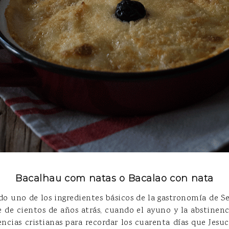
Bacalhau com natas o Bacalao con nata
ido uno de los ingredientes básicos de la gastronomía de S
e de cientos de años atrás, cuando el ayuno y la abstinenci
ncias cristianas para recordar los cuarenta días que Jesu