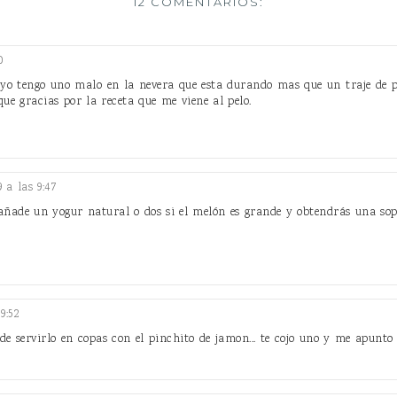
12 COMENTARIOS:
0
 tengo uno malo en la nevera que esta durando mas que un traje de pan
que gracias por la receta que me viene al pelo.
9 a las 9:47
añade un yogur natural o dos si el melón es grande y obtendrás una so
9:52
de servirlo en copas con el pinchito de jamon... te cojo uno y me apunto