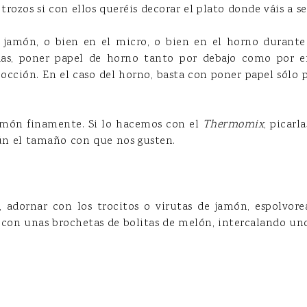
rozos si con ellos queréis decorar el plato donde váis a ser
de jamón, o bien en el micro, o bien en el horno durant
as, poner papel de horno tanto por debajo como por e
occión. En el caso del horno, basta con poner papel sólo 
 jamón finamente. Si lo hacemos con el
Thermomix
, picarl
gún el tamaño con que nos gusten.
, adornar con los trocitos o virutas de jamón, espolvo
r con unas brochetas de bolitas de melón, intercalando un