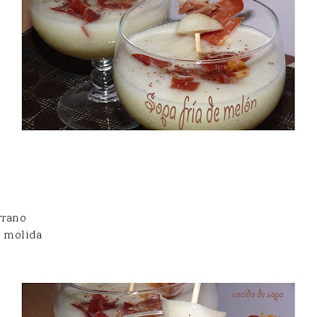
rrano
a molida