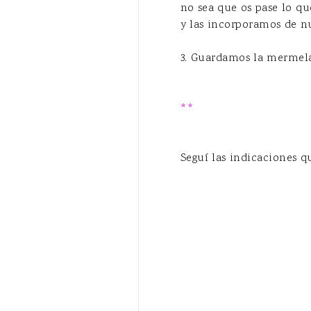
no sea que os pase lo qu
y las incorporamos de nu
3. Guardamos la mermelad
**
Para esterilizar los ta
Seguí las indicaciones 