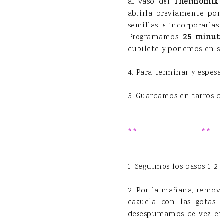
al vaso del
Thermomix
abrirla previamente por
semillas, e incorporarlas 
Programamos
25 minuto
cubilete y ponemos en su 
4. Para terminar y esp
5. Guardamos en tarros 
**
Sin Thermomix
**
1. Seguimos los pasos 1-2
2. Por la mañana, remov
cazuela con las gotas
desespumamos de vez en 