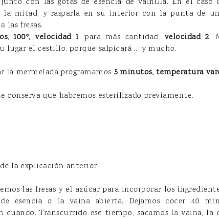
junto con las gotas de esencia de vainilla. En el caso d
 la mitad, y rasparla en su interior con la punta de un
a las fresas.
s, 100º, velocidad 1
, para más cantidad,
velocidad 2
. 
lugar el cestillo, porque salpicará ... y mucho.
esar la mermelada programamos
5 minutos, temperatura varo
de conserva que habremos esterilizado previamente.
 de la explicación anterior.
emos las fresas y el azúcar para incorporar los ingredient
 de esencia o la vaina abierta. Dejamos cocer 40 min
cuando. Transcurrido ese tiempo, sacamos la vaina, la 