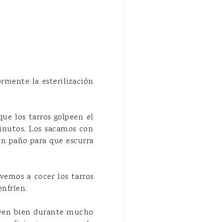
ormente la esterilización
ue los tarros golpeen el
minutos. Los sacamos con
 un paño para que escurra
lvemos a cocer los tarros
enfríen.
erven bien durante mucho