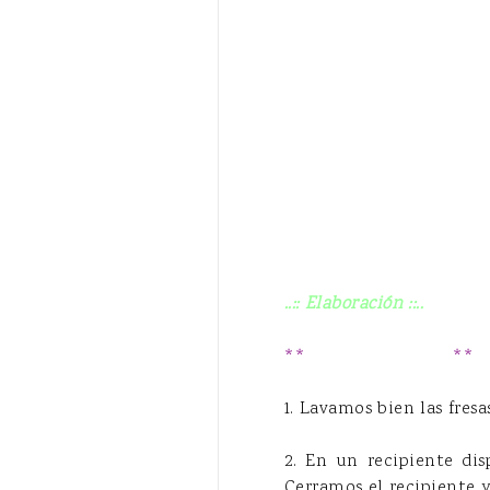
..:: Elaboración ::..
**
Con Thermomix
**
1. Lavamos bien las fres
2. En un recipiente dis
Cerramos el recipiente 