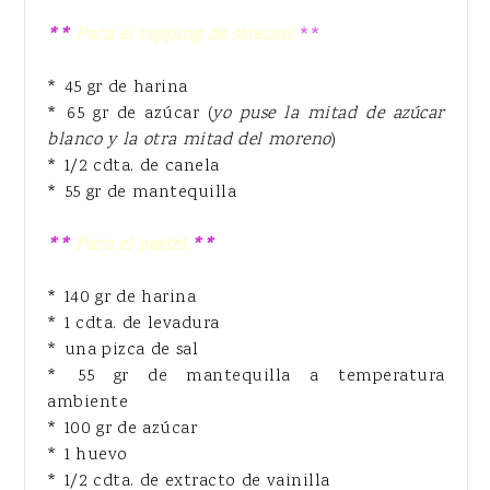
**
Para el topping de streusel
**
* 45 gr de harina
* 65 gr de azúcar (
yo puse la mitad de azúcar
blanco y la otra m
itad del moreno
)
* 1/2 cdta. de canela
* 55 gr de mantequilla
**
Para el pastel
**
* 140 gr de harina
* 1 cdta. de levadura
* una pizca de sal
* 55 gr de mantequilla a temperatura
ambiente
* 100 gr de azúcar
* 1 huevo
* 1/2 cdta. de extracto de vainilla