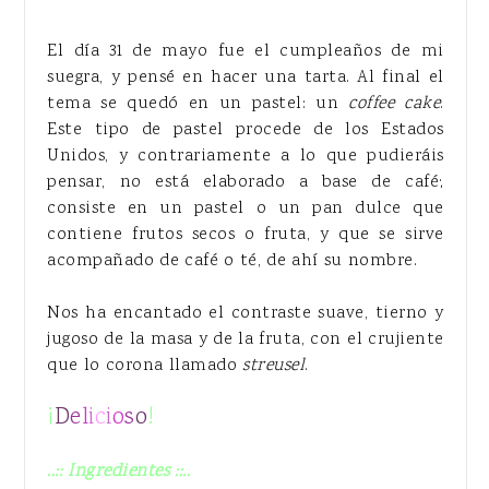
El día 31 de mayo fue el cumpleaños de mi
suegra, y pensé en hacer una tarta. Al final el
tema se quedó en un pastel: un
coffee cake
.
Este tipo de pastel procede de los Estados
Unidos, y contrariamente a lo que pudieráis
pensar, no está elaborado a base de café;
consiste en un pastel o un pan dulce que
contiene frutos secos o fruta, y que se sirve
acompañado de café o té, de ahí su nombre.
Nos ha encantado el contraste suave, tierno y
jugoso de la masa y de la fruta, con el crujiente
que lo corona llamado
streusel
.
¡
D
e
l
i
c
i
o
s
o
!
..:: Ingredientes ::..