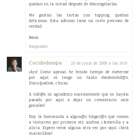
quedan en la mitad después de descongelarlas.
Me gustan las tartas con topping, quedan
deliciosas. Esta además tiene un corte precioso de
verdad.
Besos.
Responder
Cocidodesopa
20 de junio de 2009 a las 19:19
¡Ays! Como apenas he tenido tiempo de meterme
por aquí, os tengo un tanto desatendid@s.
Disculpadme, chicas.
A tod@s os agradezco enormemente que os hayáis
pasado por aquí a dejar un comentario. ¡sois
geniales!
Doy la bienvenida a algun@s bloger@s que vienen
a visitarme por primera vez: andrea, clemevilla y a
alicia. Espero veros alguna otra vez por aquí. ¡Será
maravilloso!