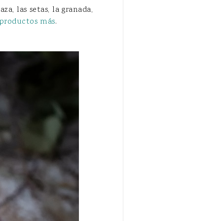
za, las setas, la granada,
 productos más
.