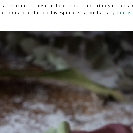
la manzana, el membrillo, el caqui, la chirimoya, la calaba
 el boniato, el hinojo, las espinacas, la lombarda, y
tantos