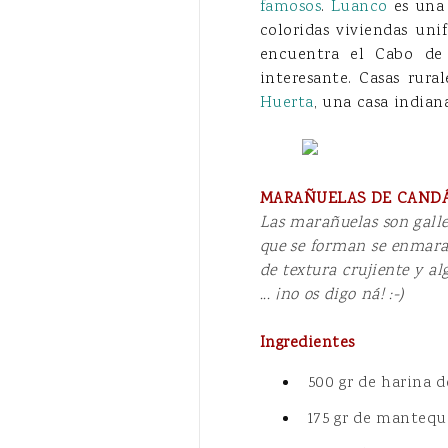
famosos
.
Luanco
es una 
coloridas viviendas un
encuentra el Cabo de
interesante. Casas rur
Huerta
, una casa indian
MARAÑUELAS DE CAND
Las marañuelas son galle
que se forman se enmara
de textura crujiente y al
... ¡no os digo ná! :-)
Ingredientes
500 gr de harina d
175 gr de mantequ