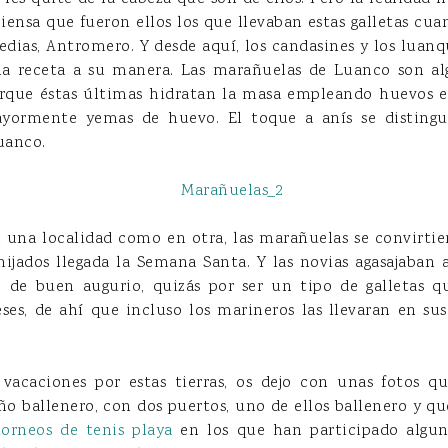
piensa que fueron ellos los que llevaban estas galletas c
dias, Antromero. Y desde aquí, los candasines y los lua
la receta a su manera. Las marañuelas de Luanco son al
rque éstas últimas hidratan la masa empleando huevos en
ormente yemas de huevo. El toque a anís se distingu
uanco.
 una localidad como en otra, las marañuelas se convirtie
hijados llegada la Semana Santa. Y las novias agasajaban a
o de buen augurio, quizás por ser un tipo de galletas 
es, de ahí que incluso los marineros las llevaran en sus 
acaciones por estas tierras, os dejo con unas fotos qu
o ballenero, con dos puertos, uno de ellos ballenero y q
torneos de tenis playa
en los que han participado algu