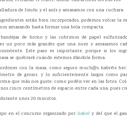
arina, evitando el cráter, donde cascaremos los huevos.
alladura de limón y el anís y amasamos con una cuchara.
ngredientes están bien incorporados, podemos volcar la m
imos amasando hasta formar una bola compacta.
bandejas de horno y las cubrimos de papel sulfurizad
nes un poco más grandes que una nuez y amasamos ca
onsistente. Este paso es importante, porque si los ing
masa se quebrará cuando estemos dándola forma.
rdones con la masa, como seguro much@s habréis hecho
metro de grosor, y lo suficientemente largos como pa
forma que más nos guste, como podéis ver en las fotos. Col
unos cinco centímetros de espacio entre cada una, pues cr
 durante unos 20 minutos.
cipo en el concurso organizado por
Isabel
y del que el ga