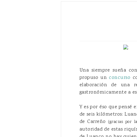
Una siempre sueña con
propuso un
concurso
co
elaboración de una r
gastronómicamente a est
Y es por éso que pensé 
de seis kilómetros: Luan
de Carreño
(gracias por l
autoridad de estas riquí
de Luanco no hay quien l