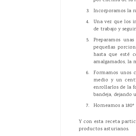
por encima de la h
Incorporamos la r
Una vez que los i
de trabajo y segu
Preparamos unas 
pequeñas porcio
hasta que esté c
amalgamados, la 
Formamos unos co
medio y un centí
enrollarlos de la 
bandeja, dejando 
Horneamos a 180º
Y con esta receta parti
productos asturianos.