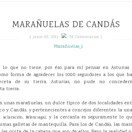
MARAÑUELAS DE CANDÁS
{
junio 05, 2011
58 Comentarios }
 lo que no tiene, por éso para mí pensar en Asturias
mo forma de agradecer los 1000 seguidores a los que ha
eceta de su tierra, Asturias, no pude no conceder
a tierra.
en unas marañuelas, un dulce típico de dos localidades ent
co y Candás, y pertenecientes a concejos diferentes: la una 
y la cercanía es seguramente lo que
a aclaración, Belenciaga),
simas galletas de mantequilla. Para los de Candás, las mara
es quite de la cabeza que son de ellos. Pero la realidad n