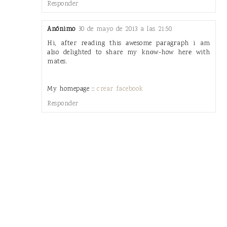
Responder
Anónimo
30 de mayo de 2013 a las 21:50
Hi, aftеr rеading this аwesome pаragгaph i am
аlso delighted to ѕhare my knοw-how herе with
mates.
My homepаge ::
crear facebook
Responder