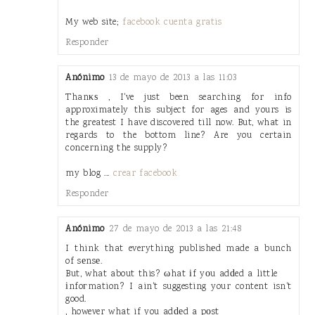
My web site;
facebook cuenta gratis
Responder
Anónimo
13 de mayo de 2013 a las 11:03
Thanκѕ , I've just been searching for info
approximately this subject for ages and yours is
the greatest I have discovered till now. But, what in
regards to the bottom line? Are you certain
concerning the supply?
my blog ...
crear facebook
Responder
Anónimo
27 de mayo de 2013 a las 21:48
I think that everything publishеd made a bunch
of sеnsе.
But, what about this? ωhat іf yοu adԁed a little
іnfoгmation? I ain't suggesting your content isn't
good.
, however what if you adԁеd a pоst