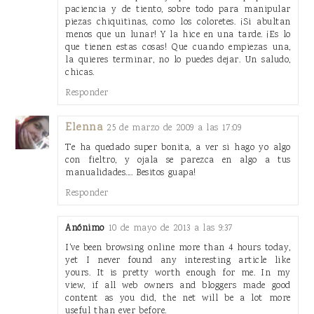
paciencia y de tiento, sobre todo para manipular
piezas chiquitinas, como los coloretes. ¡Si abultan
menos que un lunar! Y la hice en una tarde. ¡Es lo
que tienen estas cosas! Que cuando empiezas una,
la quieres terminar, no lo puedes dejar. Un saludo,
chicas.
Responder
Elenna
25 de marzo de 2009 a las 17:09
Te ha quedado super bonita, a ver si hago yo algo
con fieltro, y ojala se parezca en algo a tus
manualidades.... Besitos guapa!
Responder
Anónimo
10 de mayo de 2013 a las 9:37
I've been browsing online more than 4 hours today,
yet I never found any interesting article like
yours. It is pretty worth enough for me. In my
view, if all web owners and bloggers made good
content as you did, the net will be a lot more
useful than ever before.